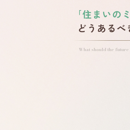
｢住まいの
どうあるべ
What should the future 
なん
の