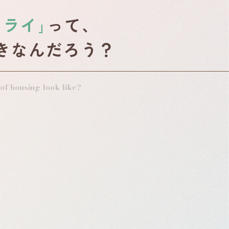
ミライ｣
って、
きなんだろう？
of housing look like?